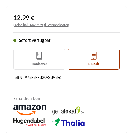
Regulärer Preis:
12,99 €
Preise inkl. MwSt. zzgl. Versandkosten
Sofort verfügbar
Hardcover
E-Book
ISBN: 978-3-7320-2393-6
Erhältlich bei: