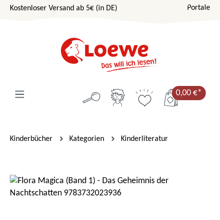
Portale
Kostenloser Versand ab 5€ (in DE)
Zum Hauptinhalt springen
0,00 €*
Kinderbücher
Kategorien
Kinderliteratur
Bildergalerie überspringen