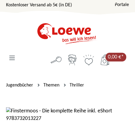
Portale
Kostenloser Versand ab 5€ (in DE)
Zum Hauptinhalt springen
0,00 €*
Jugendbücher
Themen
Thriller
Bildergalerie überspringen