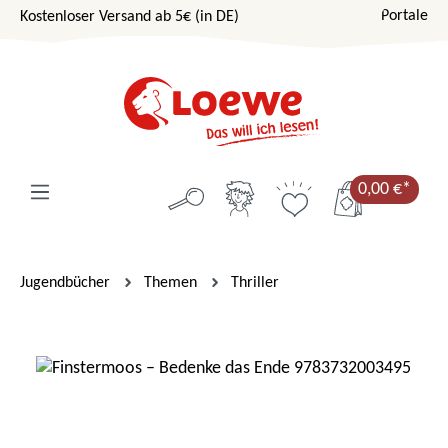
Portale
Kostenloser Versand ab 5€ (in DE)
Zum Hauptinhalt springen
0,00 €*
Jugendbücher
Themen
Thriller
Bildergalerie überspringen