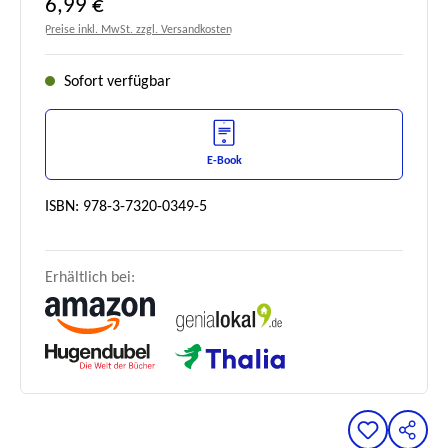
Regulärer Preis:
6,99 €
Preise inkl. MwSt. zzgl. Versandkosten
Sofort verfügbar
E-Book
ISBN: 978-3-7320-0349-5
Erhältlich bei: