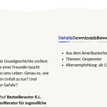
Details
Downloads
Bew
Aus dem Amerikanischen
Themen:
Gespenster
te Gruselgeschichte vorliest.
Altersempfehlung:
ab 1
e einer Freundin taucht
in ums Leben. Genau so, wie
hen Unfall zu tun? Und
er Gefahr?
chuf
Bestsellerautor
R.L.
orliteratur für Jugendliche