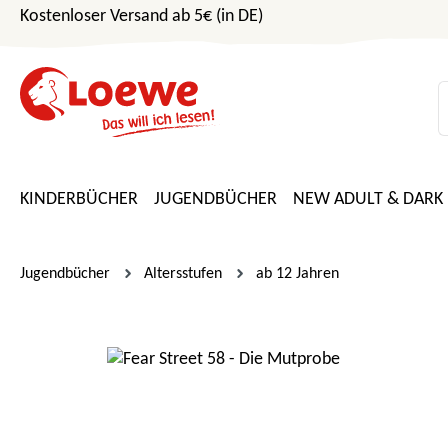
Kostenloser Versand ab 5€ (in DE)
m Hauptinhalt springen
Zur Suche springen
Zur Hauptnavigation springen
KINDERBÜCHER
JUGENDBÜCHER
NEW ADULT & DARK
Jugendbücher
Altersstufen
ab 12 Jahren
Bildergalerie überspringen