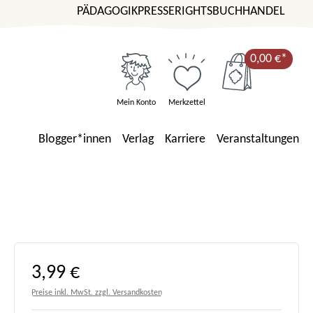
PÄDAGOGIK
PRESSE
RIGHTS
BUCHHANDEL
0,00 €*
Mein Konto
Merkzettel
Blogger*innen
Verlag
Karriere
Veranstaltungen
Regulärer Preis:
3,99 €
Preise inkl. MwSt. zzgl. Versandkosten