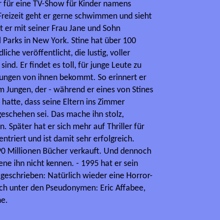
r für eine TV-Show für Kinder namens
r Freizeit geht er gerne schwimmen und sieht
bt er mit seiner Frau Jane und Sohn
Parks in New York. Stine hat über 100
iche veröffentlicht, die lustig, voller
nd. Er findet es toll, für junge Leute zu
dungen von ihnen bekommt. So erinnert er
m Jungen, der - während er eines von Stines
t hatte, dass seine Eltern ins Zimmer
geschehen sei. Das mache ihn stolz,
 Später hat er sich mehr auf Thriller für
ntriert und ist damit sehr erfolgreich.
90 Millionen Bücher verkauft. Und dennoch
ene ihn nicht kennen. - 1995 hat er sein
geschrieben: Natürlich wieder eine Horror-
auch unter den Pseudonymen: Eric Affabee,
ne.