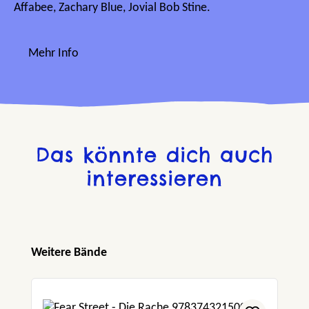
Affabee, Zachary Blue, Jovial Bob Stine.
Mehr Info
Das könnte dich auch
interessieren
Produktgalerie überspringen
Weitere Bände