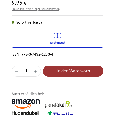
Regulärer Preis:
9,95 €
Preise inkl. MwSt. zzgl. Versandkosten
Sofort verfügbar
Taschenbuch
ISBN: 978-3-7432-1253-4
Produkt Anzahl: Gib den gewünschten Wert e
In den Warenkorb
Auch erhältlich bei: