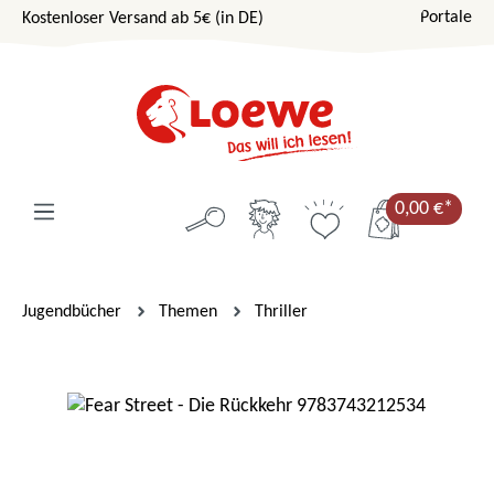
Portale
Kostenloser Versand ab 5€ (in DE)
Zum Hauptinhalt springen
0,00 €*
Jugendbücher
Themen
Thriller
Bildergalerie überspringen