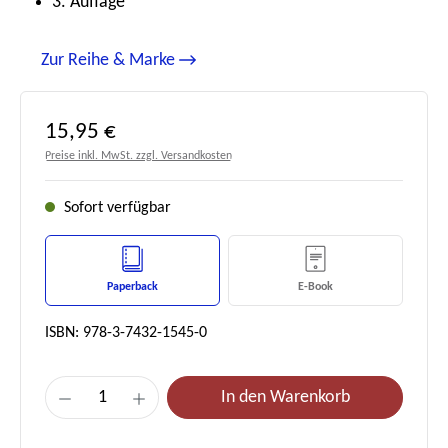
3. Auflage
Zur Reihe & Marke
Regulärer Preis:
15,95 €
Preise inkl. MwSt. zzgl. Versandkosten
Sofort verfügbar
Paperback
E-Book
ISBN: 978-3-7432-1545-0
Produkt Anzahl: Gib den gewünschten Wert e
In den Warenkorb