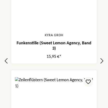
authentische Charaktere zu erschaffen, die
einen tief berühren, die man gerne begleitet
und nicht mehr loslassen möchte.“
sasaray_reads
KYRA GROH
Funkenstille (Sweet Lemon Agency, Band
3)
15,95 €*