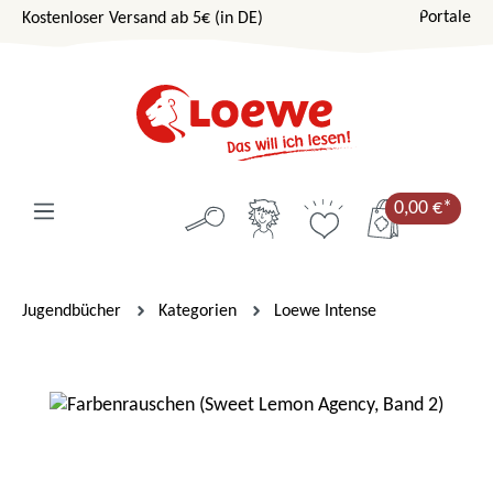
Portale
Kostenloser Versand ab 5€ (in DE)
Zum Hauptinhalt springen
0,00 €*
Jugendbücher
Kategorien
Loewe Intense
Bildergalerie überspringen