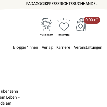
PÄDAGOGIK
PRESSE
RIGHTS
BUCHHANDEL
0,00 €*
Mein Konto
Merkzettel
Blogger*innen
Verlag
Karriere
Veranstaltungen
 über zehn
 dem Leben –
rade am