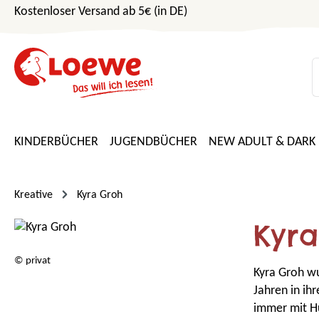
Kostenloser Versand ab 5€ (in DE)
m Hauptinhalt springen
Zur Suche springen
Zur Hauptnavigation springen
KINDERBÜCHER
JUGENDBÜCHER
NEW ADULT & DARK
Kreative
Kyra Groh
Kyr
© privat
Kyra Groh wu
Jahren in ih
immer mit Hu