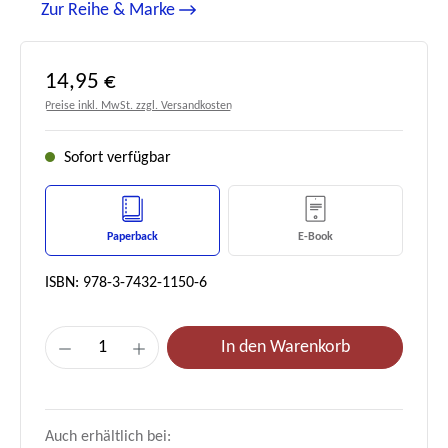
Zur Reihe & Marke
Regulärer Preis:
14,95 €
Preise inkl. MwSt. zzgl. Versandkosten
Sofort verfügbar
Paperback
E-Book
ISBN: 978-3-7432-1150-6
Produkt Anzahl: Gib den gewünschten Wert e
In den Warenkorb
Auch erhältlich bei: