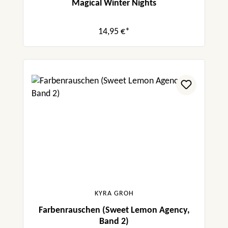
Magical Winter Nights
gefühlt, habe jede Emotion gespürt.“
ellasbookishdreams
14,95 €*
„Groh ist es gelungen eine glaubhafte
Mischung aus Humor, Tiefgang und
Emotionen zu erschaffen.“
Claudiasbuecherregal
KYRA GROH
Farbenrauschen (Sweet Lemon Agency,
Band 2)