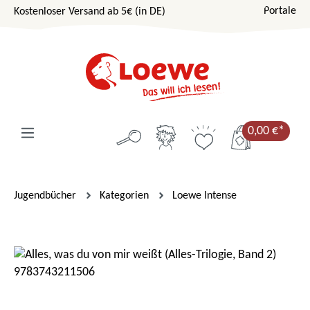
Portale
Kostenloser Versand ab 5€ (in DE)
Zum Hauptinhalt springen
0,00 €*
Jugendbücher
Kategorien
Loewe Intense
Bildergalerie überspringen