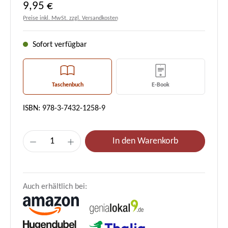
Regulärer Preis:
9,95 €
Preise inkl. MwSt. zzgl. Versandkosten
Sofort verfügbar
Taschenbuch
E-Book
ISBN: 978-3-7432-1258-9
Produkt Anzahl: Gib den gewünschten Wert e
In den Warenkorb
Auch erhältlich bei: