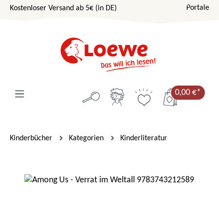
Portale
Kostenloser Versand ab 5€ (in DE)
Zum Hauptinhalt springen
0,00 €*
Kinderbücher
Kategorien
Kinderliteratur
Bildergalerie überspringen