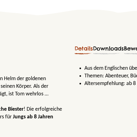
Details
Downloads
Bew
Aus dem Englischen übe
Themen:
Abenteuer
, Bü
en Helm der goldenen
Altersempfehlung:
ab 8
seinen Körper. Als der
ägt, ist Tom wehrlos …
che Biester
! Die erfolgreiche
rs für
Jungs ab 8 Jahren