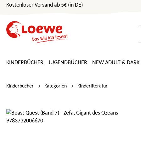
Kostenloser Versand ab 5€ (in DE)
m Hauptinhalt springen
Zur Suche springen
Zur Hauptnavigation springen
KINDERBÜCHER
JUGENDBÜCHER
NEW ADULT & DARK
Kinderbücher
Kategorien
Kinderliteratur
Bildergalerie überspringen