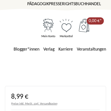
PÄDAGOGIK
PRESSE
RIGHTS
BUCHHANDEL
0,00 €*
Mein Konto
Merkzettel
Blogger*innen
Verlag
Karriere
Veranstaltungen
Regulärer Preis:
8,99 €
Preise inkl. MwSt. zzgl. Versandkosten