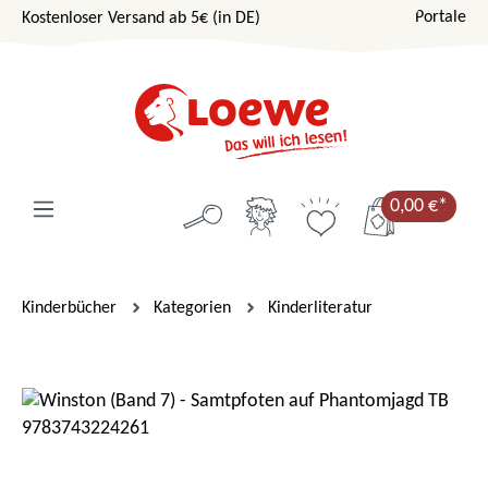
Portale
Kostenloser Versand ab 5€ (in DE)
Zum Hauptinhalt springen
0,00 €*
Kinderbücher
Kategorien
Kinderliteratur
Bildergalerie überspringen