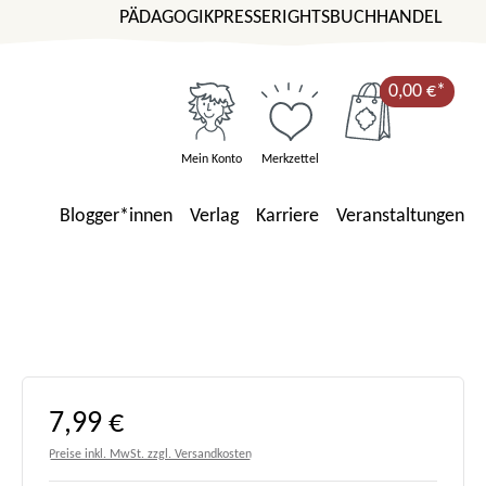
PÄDAGOGIK
PRESSE
RIGHTS
BUCHHANDEL
0,00 €*
Mein Konto
Merkzettel
Blogger*innen
Verlag
Karriere
Veranstaltungen
Regulärer Preis:
7,99 €
Preise inkl. MwSt. zzgl. Versandkosten