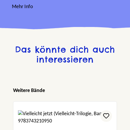
Mehr Info
Das könnte dich auch
interessieren
Produktgalerie überspringen
Weitere Bände