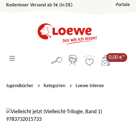
Portale
Kostenloser Versand ab 5€ (in DE)
Zum Hauptinhalt springen
0,00 €*
Jugendbücher
Kategorien
Loewe Intense
Bildergalerie überspringen