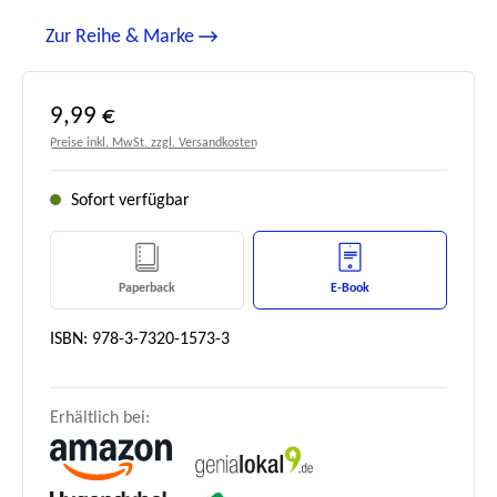
Zur Reihe & Marke
Regulärer Preis:
9,99 €
Preise inkl. MwSt. zzgl. Versandkosten
Sofort verfügbar
Paperback
E-Book
ISBN: 978-3-7320-1573-3
Erhältlich bei: