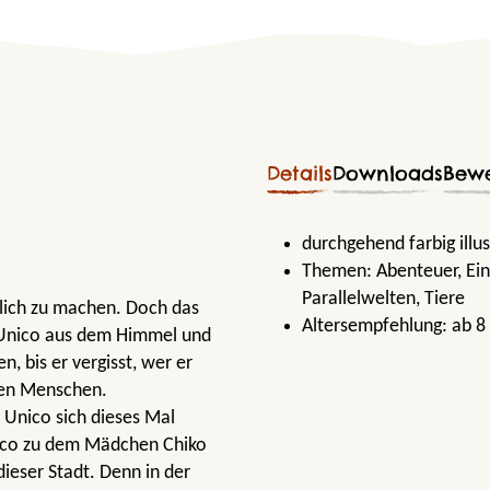
Details
Downloads
Bew
durchgehend farbig illus
Themen:
Abenteuer
, Ei
Parallelwelten
, Tiere
klich zu machen. Doch das
Altersempfehlung:
ab 8
ie Unico aus dem Himmel und
, bis er vergisst, wer er
 den Menschen.
 Unico sich dieses Mal
nico zu dem Mädchen Chiko
ieser Stadt. Denn in der