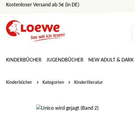
Kostenloser Versand ab 5€ (in DE)
m Hauptinhalt springen
Zur Suche springen
Zur Hauptnavigation springen
KINDERBÜCHER
JUGENDBÜCHER
NEW ADULT & DARK
Kinderbücher
Kategorien
Kinderliteratur
Bildergalerie überspringen