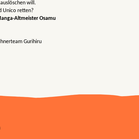
 auslöschen will.
d Unico retten?
anga-Altmeister Osamu
chnerteam Gurihiru
n