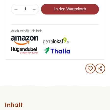
Produkt Anzahl: Gib den gewünschten Wert e
In den Warenkorb
Auch erhältlich bei:
Inhalt