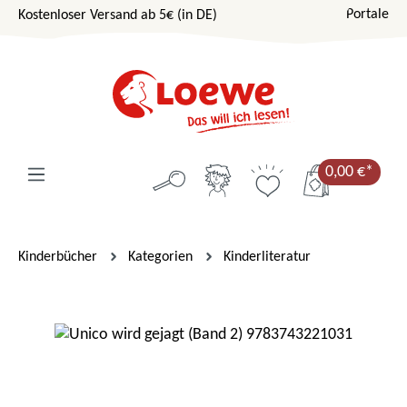
Portale
Kostenloser Versand ab 5€ (in DE)
Zum Hauptinhalt springen
0,00 €*
Kinderbücher
Kategorien
Kinderliteratur
Bildergalerie überspringen