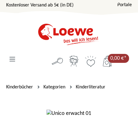
Portale
Kostenloser Versand ab 5€ (in DE)
Zum Hauptinhalt springen
0,00 €*
Kinderbücher
Kategorien
Kinderliteratur
Bildergalerie überspringen