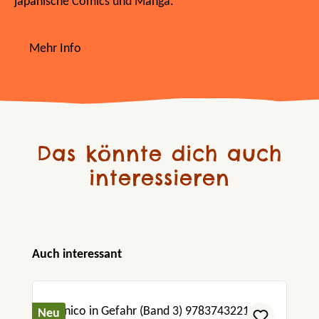
japanische Comics und Manga.
Mehr Info
Das könnte dich auch
interessieren
Produktgalerie überspringen
Auch interessant
Neu