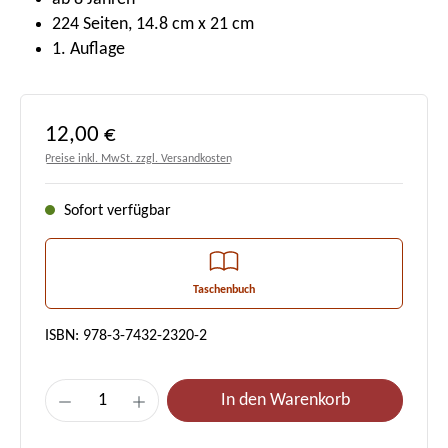
224 Seiten, 14.8 cm x 21 cm
1. Auflage
Regulärer Preis:
12,00 €
Preise inkl. MwSt. zzgl. Versandkosten
Sofort verfügbar
Taschenbuch
ISBN: 978-3-7432-2320-2
Produkt Anzahl: Gib den gewünschten Wert e
In den Warenkorb