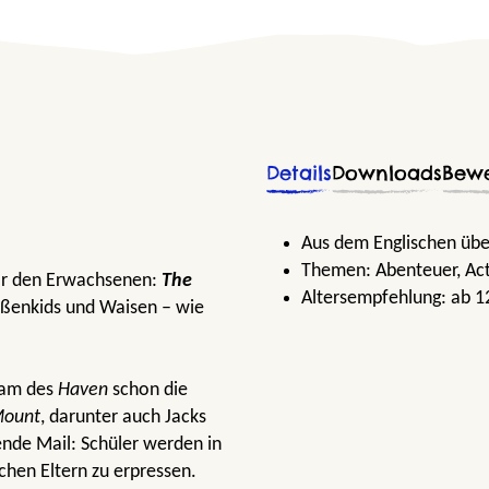
Details
Downloads
Bew
Aus dem Englischen übe
Themen:
Abenteuer
, Ac
vor den Erwachsenen:
The
Altersempfehlung:
ab 1
traßenkids und Waisen – wie
team des
Haven
schon die
Mount
, darunter auch Jacks
ende Mail: Schüler werden in
ichen Eltern zu erpressen.