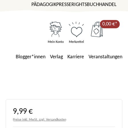
PÄDAGOGIK
PRESSE
RIGHTS
BUCHHANDEL
0,00 €*
Mein Konto
Merkzettel
Blogger*innen
Verlag
Karriere
Veranstaltungen
Regulärer Preis:
9,99 €
Preise inkl. MwSt. zzgl. Versandkosten