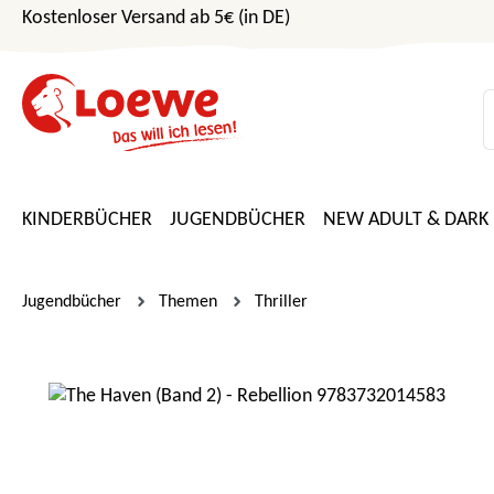
Kostenloser Versand ab 5€ (in DE)
m Hauptinhalt springen
Zur Suche springen
Zur Hauptnavigation springen
KINDERBÜCHER
JUGENDBÜCHER
NEW ADULT & DARK
Jugendbücher
Themen
Thriller
Bildergalerie überspringen