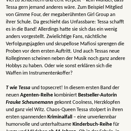
Viel zu schüchtern und echt verpeilt – kein Wunder, dass
Tessa gern jemand anderes wäre. Zum Beispiel Mitglied
von Gimme Four, der megaberühmten Girl Group an
ihrer Schule. Da geschieht das Unfassbare: Tessa schafft
es in die Band! Allerdings hatte sie sich das ein wenig
anders vorgestellt. Zwielichtige Fans, nächtliche
Verfolgungsjagden und skrupellose Mafiosi sprengen die
Proben vor dem ersten Auftritt. Und auch Tessas neue
Kolleginnen scheinen neben der Musik noch ganz andere
Hobbys zu haben. Oder wie sonst erklären sich die
Waffen im Instrumentenkoffer?
T wie Tessa
und topsecret! In diesem ersten Band der
neuen
Agenten-Reihe
kombiniert
Bestseller-Autorin
Frauke Scheunemann
gekonnt Coolness, Herzklopfen
und ganz viel Witz. Chaos-Queen Tessa stolpert in ihren
ersten spannenden
Kriminalfall
– eine unverkennbar
humorvolle und unterhaltsame
Kinderbuch-Reihe
für