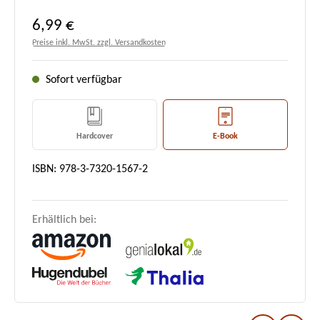
Regulärer Preis:
6,99 €
Preise inkl. MwSt. zzgl. Versandkosten
Sofort verfügbar
Hardcover
E-Book
ISBN: 978-3-7320-1567-2
Erhältlich bei: