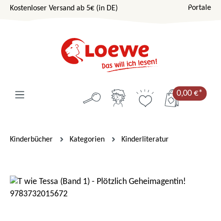
Portale
Kostenloser Versand ab 5€ (in DE)
Zum Hauptinhalt springen
0,00 €*
Kinderbücher
Kategorien
Kinderliteratur
Bildergalerie überspringen