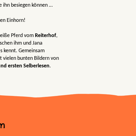
ie ihn besiegen können …
en Einhorn!
weiße Pferd vom
Reiterhof
,
wischen ihm und Jana
nis kennt. Gemeinsam
it vielen bunten Bildern von
und ersten Selberlesen
.
m