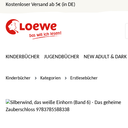
Kostenloser Versand ab 5€ (in DE)
m Hauptinhalt springen
Zur Suche springen
Zur Hauptnavigation springen
KINDERBÜCHER
JUGENDBÜCHER
NEW ADULT & DARK
Kinderbücher
Kategorien
Erstlesebücher
Bildergalerie überspringen