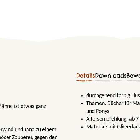
Details
Downloads
Bew
durchgehend farbig illus
Themen:
Bücher für M
Mähne ist etwas ganz
und Ponys
Altersempfehlung:
ab 7
Material:
mit Glitzerlac
erwind und Jana zu einem
böser Zauberer, gegen den