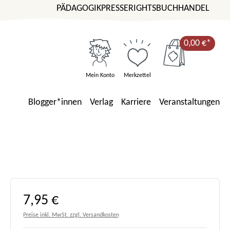
PÄDAGOGIK
PRESSE
RIGHTS
BUCHHANDEL
0,00 €*
Mein Konto
Merkzettel
Blogger*innen
Verlag
Karriere
Veranstaltungen
Regulärer Preis:
7,95 €
Preise inkl. MwSt. zzgl. Versandkosten