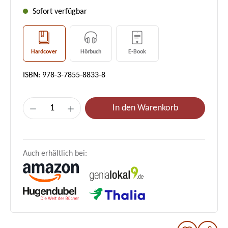
Sofort verfügbar
Hardcover
Hörbuch
E-Book
ISBN: 978-3-7855-8833-8
Produkt Anzahl: Gib den gewünschten Wer
In den Warenkorb
Auch erhältlich bei: