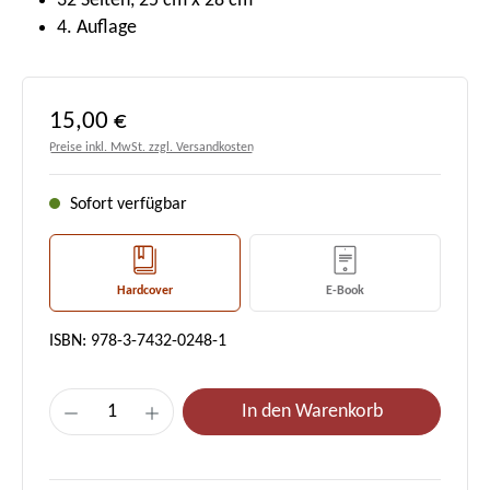
32 Seiten, 25 cm x 28 cm
4. Auflage
Regulärer Preis:
15,00 €
Preise inkl. MwSt. zzgl. Versandkosten
Sofort verfügbar
Hardcover
E-Book
ISBN: 978-3-7432-0248-1
Produkt Anzahl: Gib den gewünschten Wert e
In den Warenkorb