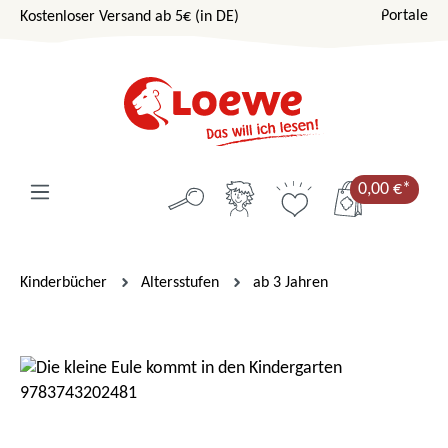
Portale
Kostenloser Versand ab 5€ (in DE)
Zum Hauptinhalt springen
0,00 €*
Kinderbücher
Altersstufen
ab 3 Jahren
Bildergalerie überspringen