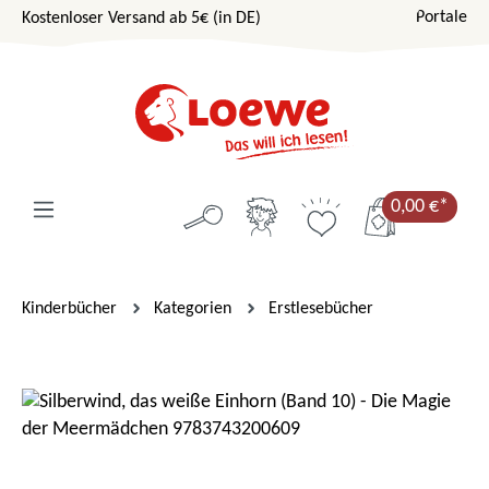
Portale
Kostenloser Versand ab 5€ (in DE)
Zum Hauptinhalt springen
0,00 €*
Kinderbücher
Kategorien
Erstlesebücher
Bildergalerie überspringen