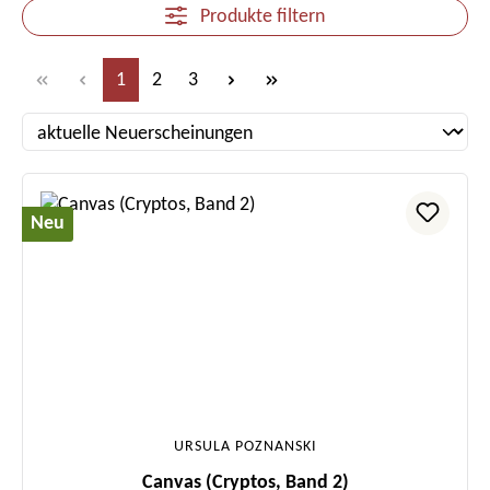
Produkte filtern
Seite
Seite
Seite
1
2
3
Neu
URSULA POZNANSKI
Canvas (Cryptos, Band 2)