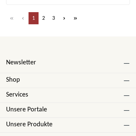
Seite
Seite
Seite
1
2
3
Newsletter
Shop
Services
Unsere Portale
Unsere Produkte