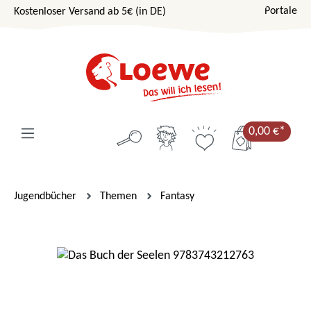
Portale
Kostenloser Versand ab 5€ (in DE)
Zum Hauptinhalt springen
0,00 €*
Jugendbücher
Themen
Fantasy
Bildergalerie überspringen