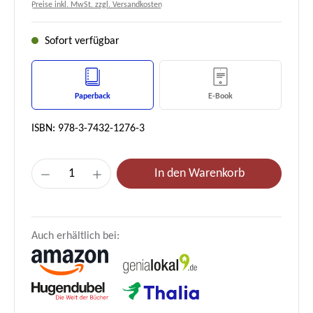
Preise inkl. MwSt. zzgl. Versandkosten
Sofort verfügbar
Paperback
E-Book
ISBN: 978-3-7432-1276-3
Produkt Anzahl: Gib den gewünschten Wert e
In den Warenkorb
Auch erhältlich bei: