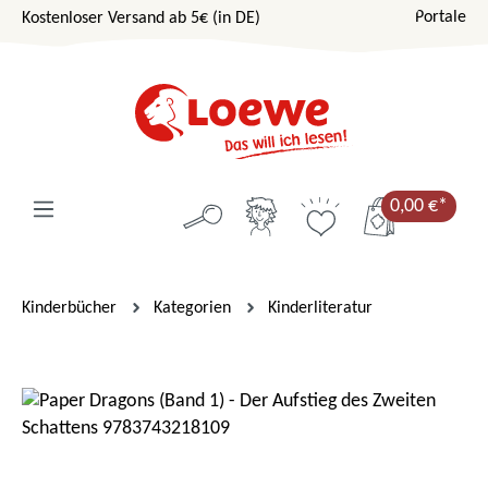
Portale
Kostenloser Versand ab 5€ (in DE)
Zum Hauptinhalt springen
0,00 €*
Kinderbücher
Kategorien
Kinderliteratur
Bildergalerie überspringen