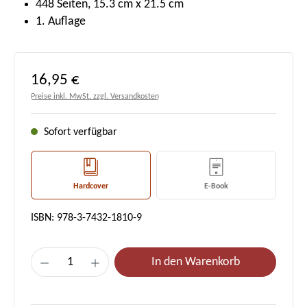
448 Seiten, 15.3 cm x 21.5 cm
1. Auflage
Regulärer Preis:
16,95 €
Preise inkl. MwSt. zzgl. Versandkosten
Sofort verfügbar
Hardcover
E-Book
ISBN: 978-3-7432-1810-9
Produkt Anzahl: Gib den gewünschten Wert e
In den Warenkorb