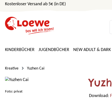
Kostenloser Versand ab 5€ (in DE)
m Hauptinhalt springen
Zur Suche springen
Zur Hauptnavigation springen
KINDERBÜCHER
JUGENDBÜCHER
NEW ADULT & DARK
Kreative
Yuzhen Cai
Yuz
Foto: privat
Download:
F