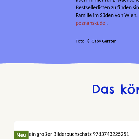
auch Thriller für Erwachsen
Bestsellerlisten zu finden si
Familie im Süden von Wien.
poznanski.de
.
Foto: © Gaby Gerster
Das kö
Produktgalerie überspringen
Neu