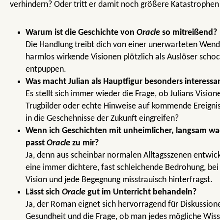
verhindern? Oder tritt er damit noch größere Katastrophen
Warum ist die Geschichte von
Oracle
so mitreißend?
Die Handlung treibt dich von einer unerwarteten Wendu
harmlos wirkende Visionen plötzlich als Auslöser schoc
entpuppen.
Was macht Julian als Hauptfigur besonders interessa
Es stellt sich immer wieder die Frage, ob Julians Visio
Trugbilder oder echte Hinweise auf kommende Ereigniss
in die Geschehnisse der Zukunft eingreifen?
Wenn ich Geschichten mit unheimlicher, langsam 
passt
Oracle
zu mir?
Ja, denn aus scheinbar normalen Alltagsszenen entwickel
eine immer dichtere, fast schleichende Bedrohung, bei
Vision und jede Begegnung misstrauisch hinterfragst.
Lässt sich
Oracle
gut im Unterricht behandeln?
Ja, der Roman eignet sich hervorragend für Diskussione
Gesundheit und die Frage, ob man jedes mögliche Wisse