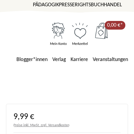
PÄDAGOGIK
PRESSE
RIGHTS
BUCHHANDEL
0,00 €*
Mein Konto
Merkzettel
Blogger*innen
Verlag
Karriere
Veranstaltungen
Regulärer Preis:
9,99 €
Preise inkl. MwSt. zzgl. Versandkosten