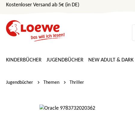
Kostenloser Versand ab 5€ (in DE)
m Hauptinhalt springen
Zur Suche springen
Zur Hauptnavigation springen
KINDERBÜCHER
JUGENDBÜCHER
NEW ADULT & DARK
Jugendbücher
Themen
Thriller
Bildergalerie überspringen