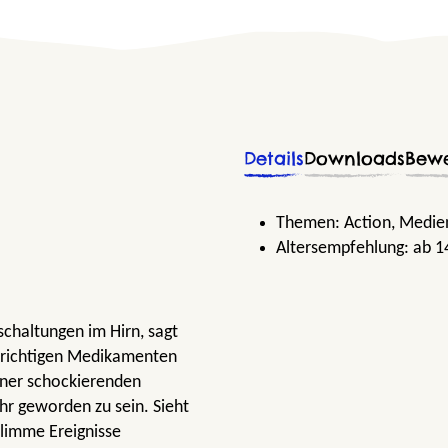
Details
Downloads
Bew
Themen:
Action
, Medie
Altersempfehlung:
ab 1
schaltungen im Hirn, sagt
n richtigen Medikamenten
einer schockierenden
ahr geworden zu sein. Sieht
hlimme Ereignisse