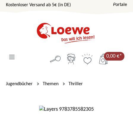
Portale
Kostenloser Versand ab 5€ (in DE)
Zum Hauptinhalt springen
0,00 €*
Jugendbücher
Themen
Thriller
Bildergalerie überspringen