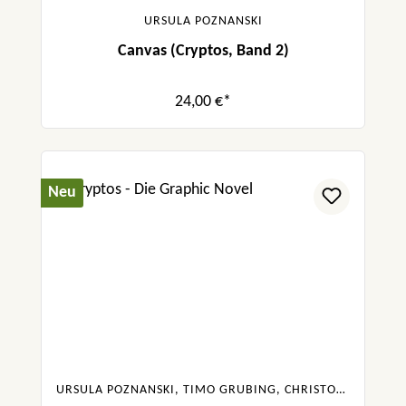
querlesen.de
URSULA POZNANSKI
„‘Layers‘ ist das perfekte Buch für alle, die
Canvas (Cryptos, Band 2)
gerne Jugendthriller mit futuristischen
Elementen lesen und Wert auf eine
24,00 €*
hochwertige Umsetzung legen.“
damarisliest.de
„Mixtur aus Thriller und Roadmovie.
Neu
Ortswechsel, Perspektivenwechsel und
unterschwellige Bedrohungen halten die
Spannung hoch.“ Andrea Bogenreuther,
Augsburger Allgemeine
„Ein atemberaubender Thriller, den man gar
nicht mehr aus der Hand legen möchte!“ Dr.
Tanja Lindauer, 1000 und 1 Buch
URSULA POZNANSKI, TIMO GRUBING, CHRISTOPHER TAUBER