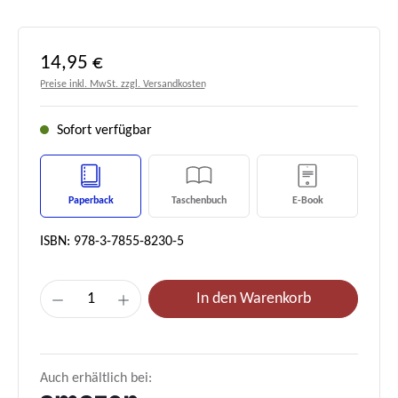
Regulärer Preis:
14,95 €
Preise inkl. MwSt. zzgl. Versandkosten
Sofort verfügbar
Paperback
Taschenbuch
E-Book
ISBN: 978-3-7855-8230-5
Produkt Anzahl: Gib den gewünschten Wert e
In den Warenkorb
Auch erhältlich bei: