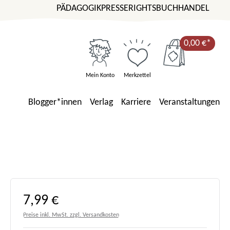
PÄDAGOGIK
PRESSE
RIGHTS
BUCHHANDEL
0,00 €*
Mein Konto
Merkzettel
Blogger*innen
Verlag
Karriere
Veranstaltungen
Regulärer Preis:
7,99 €
Preise inkl. MwSt. zzgl. Versandkosten