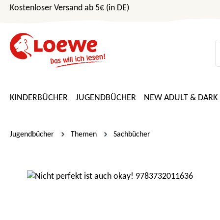
Kostenloser Versand ab 5€ (in DE)
m Hauptinhalt springen
Zur Suche springen
Zur Hauptnavigation springen
KINDERBÜCHER
JUGENDBÜCHER
NEW ADULT & DARK
Jugendbücher
Themen
Sachbücher
Bildergalerie überspringen