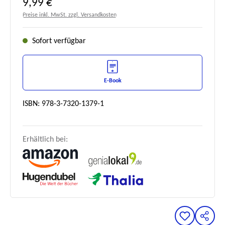
Regulärer Preis:
9,99 €
Preise inkl. MwSt. zzgl. Versandkosten
Sofort verfügbar
E-Book
ISBN: 978-3-7320-1379-1
Erhältlich bei: