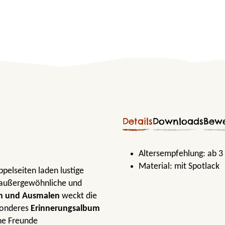
Details
Downloads
Bew
Altersempfehlung:
ab 3
Material:
mit Spotlack
pelseiten laden lustige
e außergewöhnliche und
n und Ausmalen
weckt die
esonderes
Erinnerungsalbum
ne Freunde