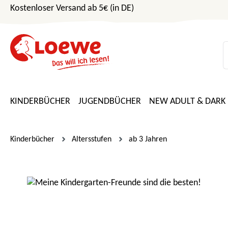
Kostenloser Versand ab 5€ (in DE)
m Hauptinhalt springen
Zur Suche springen
Zur Hauptnavigation springen
KINDERBÜCHER
JUGENDBÜCHER
NEW ADULT & DARK
Kinderbücher
Altersstufen
ab 3 Jahren
Bildergalerie überspringen