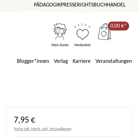
PÄDAGOGIK
PRESSE
RIGHTS
BUCHHANDEL
0,00 €*
Mein Konto
Merkzettel
Blogger*innen
Verlag
Karriere
Veranstaltungen
Regulärer Preis:
7,95 €
Preise inkl. MwSt. zzgl. Versandkosten