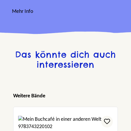
Mehr Info
Das könnte dich auch
interessieren
Produktgalerie überspringen
Weitere Bände