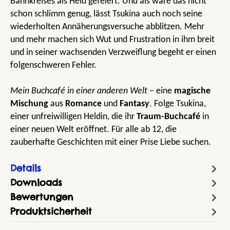
Bannkreises als Held gefeiert. Und als wäre das nicht
schon schlimm genug, lässt Tsukina auch noch seine
wiederholten Annäherungsversuche abblitzen. Mehr
und mehr machen sich Wut und Frustration in ihm breit
und in seiner wachsenden Verzweiflung begeht er einen
folgenschweren Fehler.
Mein Buchcafé in einer anderen Welt
– eine
magische
Mischung
aus
Romance
und
Fantasy
. Folge Tsukina,
einer unfreiwilligen Heldin, die ihr
Traum-Buchcafé
in
einer neuen Welt eröffnet. Für alle ab 12, die
zauberhafte Geschichten mit einer Prise Liebe suchen.
Details
Downloads
Bewertungen
Produktsicherheit