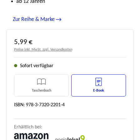
ab 12 Jahren
Zur Reihe & Marke
Regulärer Preis:
5,99 €
Preise inkl. MwSt. zzgl. Versandkosten
Sofort verfügbar
Taschenbuch
E-Book
ISBN: 978-3-7320-2201-4
Erhältlich bei: