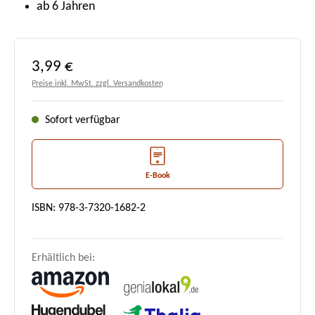
ab 6 Jahren
Regulärer Preis:
3,99 €
Preise inkl. MwSt. zzgl. Versandkosten
Sofort verfügbar
E-Book
ISBN: 978-3-7320-1682-2
Erhältlich bei: