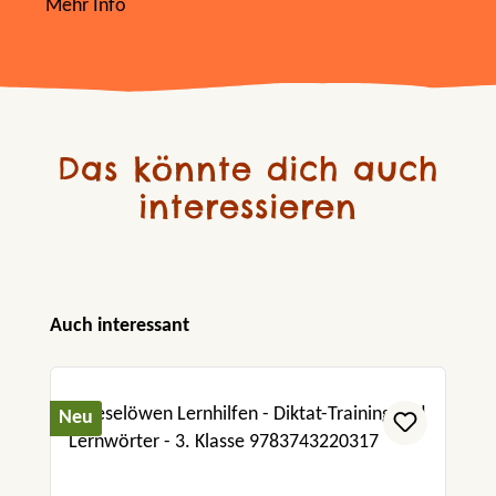
Mehr Info
Das könnte dich auch
interessieren
Produktgalerie überspringen
Auch interessant
Neu