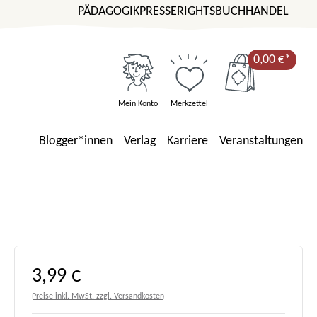
PÄDAGOGIK
PRESSE
RIGHTS
BUCHHANDEL
0,00 €*
Mein Konto
Merkzettel
Blogger*innen
Verlag
Karriere
Veranstaltungen
Regulärer Preis:
3,99 €
Preise inkl. MwSt. zzgl. Versandkosten