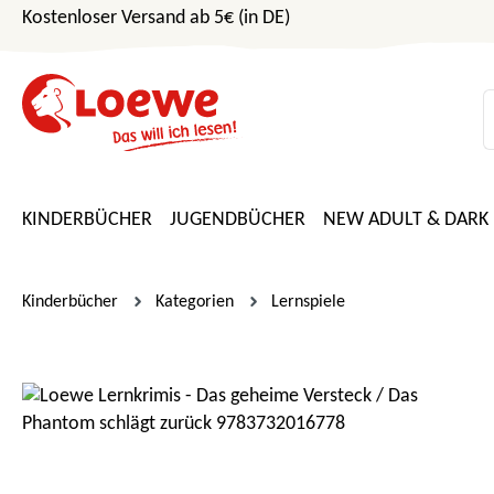
Kostenloser Versand ab 5€ (in DE)
m Hauptinhalt springen
Zur Suche springen
Zur Hauptnavigation springen
KINDERBÜCHER
JUGENDBÜCHER
NEW ADULT & DARK
Kinderbücher
Kategorien
Lernspiele
Bildergalerie überspringen