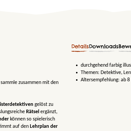
Details
Downloads
Bew
durchgehend farbig illus
Themen:
Detektive
, Le
Altersempfehlung:
ab 8
und sammle zusammen mit den
sterdetektiven
gelöst zu
lungsreiche
Rätsel
ergänzt,
nder
können so spielerisch
timmt auf den
Lehrplan der