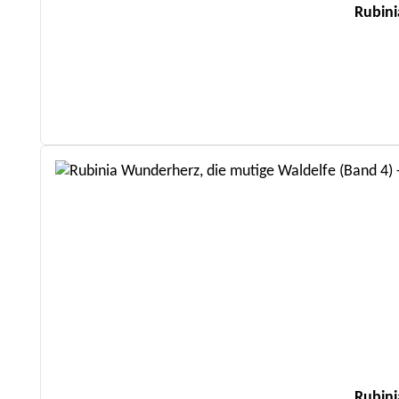
Rubini
Rubini