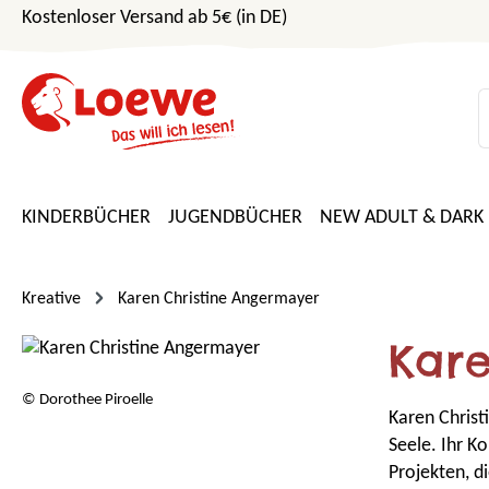
Kostenloser Versand ab 5€ (in DE)
m Hauptinhalt springen
Zur Suche springen
Zur Hauptnavigation springen
KINDERBÜCHER
JUGENDBÜCHER
NEW ADULT & DARK
Kreative
Karen Christine Angermayer
Kar
© Dorothee Piroelle
Karen Christ
Seele. Ihr Ko
Projekten, di