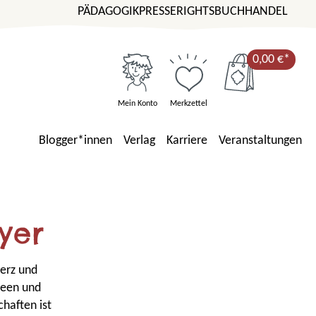
PÄDAGOGIK
PRESSE
RIGHTS
BUCHHANDEL
0,00 €*
Mein Konto
Merkzettel
Blogger*innen
Verlag
Karriere
Veranstaltungen
yer
Herz und
Ideen und
chaften ist