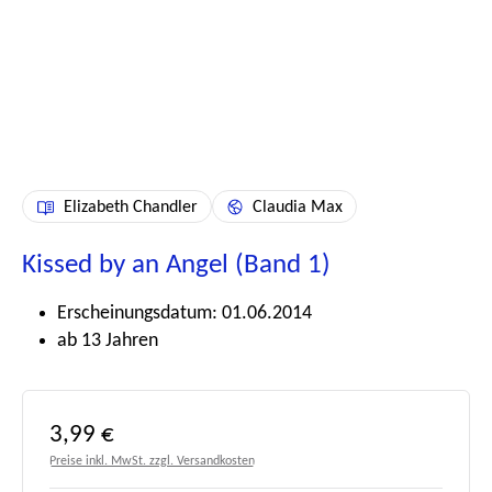
Elizabeth Chandler
Claudia Max
Kissed by an Angel (Band 1)
Erscheinungsdatum: 01.06.2014
ab 13 Jahren
Regulärer Preis:
3,99 €
Preise inkl. MwSt. zzgl. Versandkosten