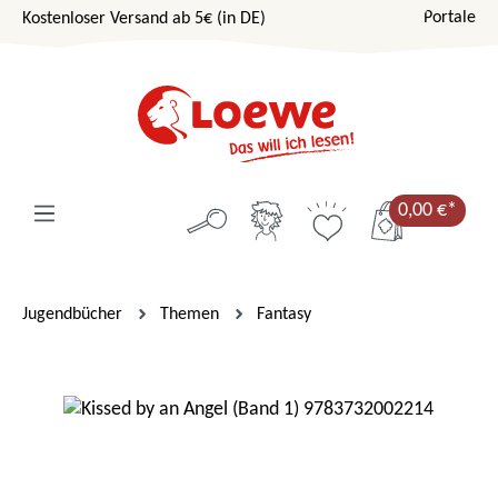
Portale
Kostenloser Versand ab 5€ (in DE)
Zum Hauptinhalt springen
0,00 €*
Jugendbücher
Themen
Fantasy
Bildergalerie überspringen