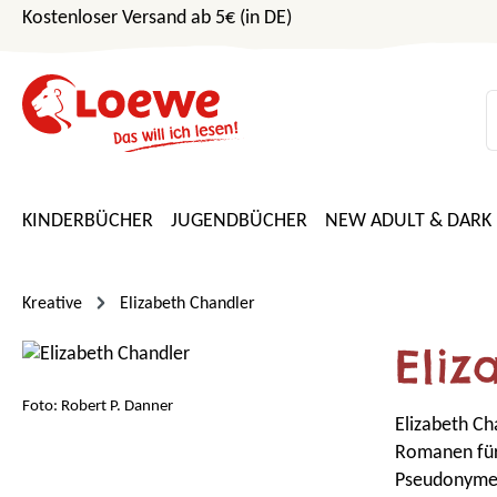
Kostenloser Versand ab 5€ (in DE)
m Hauptinhalt springen
Zur Suche springen
Zur Hauptnavigation springen
KINDERBÜCHER
JUGENDBÜCHER
NEW ADULT & DARK
Kreative
Elizabeth Chandler
Eliz
Foto: Robert P. Danner
Elizabeth Ch
Romanen für 
Pseudonymen