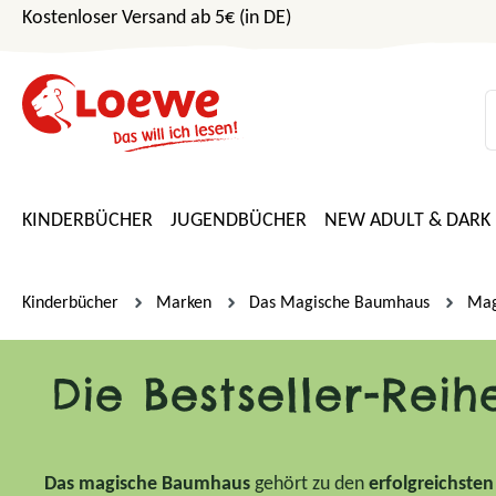
Kostenloser Versand ab 5€ (in DE)
m Hauptinhalt springen
Zur Suche springen
Zur Hauptnavigation springen
KINDERBÜCHER
JUGENDBÜCHER
NEW ADULT & DARK
Kinderbücher
Marken
Das Magische Baumhaus
Mag
Die Bestseller-Rei
Das magische Baumhaus
gehört zu den
erfolgreichste