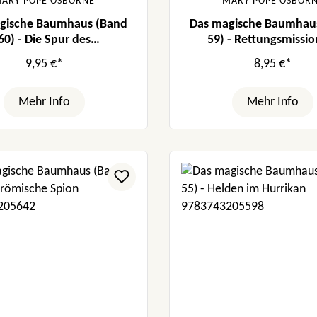
ARY POPE OSBORNE
MARY POPE OSBOR
gische Baumhaus (Band
Das magische Baumhau
60) - Die Spur des
59) - Rettungsmissio
Schneeleoparden
Naturpark
9,95 €*
8,95 €*
Mehr Info
Mehr Info