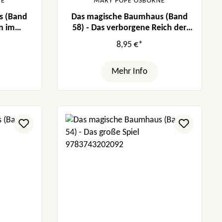
NE
MARY POPE OSBORNE
s (Band
Das magische Baumhaus (Band
n im
58) - Das verborgene Reich der
Inka
8,95 €*
Mehr Info