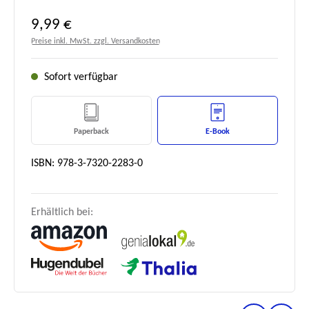
Regulärer Preis:
9,99 €
Preise inkl. MwSt. zzgl. Versandkosten
Sofort verfügbar
Paperback
E-Book
ISBN: 978-3-7320-2283-0
Erhältlich bei: