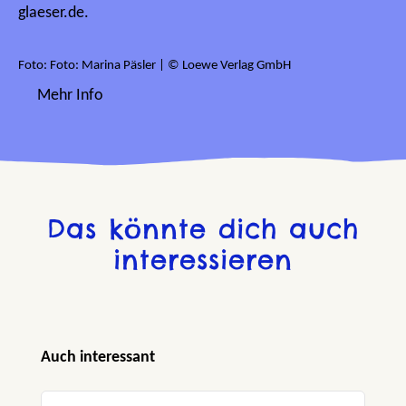
glaeser.de.
Foto: Foto: Marina Päsler | © Loewe Verlag GmbH
Mehr Info
Das könnte dich auch
interessieren
Produktgalerie überspringen
Auch interessant