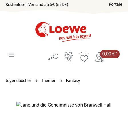
Portale
Kostenloser Versand ab 5€ (in DE)
Zum Hauptinhalt springen
0,00 €*
Jugendbücher
Themen
Fantasy
Bildergalerie überspringen