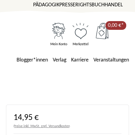
PÄDAGOGIK
PRESSE
RIGHTS
BUCHHANDEL
0,00 €*
Mein Konto
Merkzettel
Blogger*innen
Verlag
Karriere
Veranstaltungen
Regulärer Preis:
14,95 €
Preise inkl. MwSt. zzgl. Versandkosten