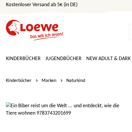
Kostenloser Versand ab 5€ (in DE)
m Hauptinhalt springen
Zur Suche springen
Zur Hauptnavigation springen
KINDERBÜCHER
JUGENDBÜCHER
NEW ADULT & DARK
Kinderbücher
Marken
Naturkind
Bildergalerie überspringen