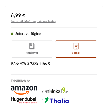
Regulärer Preis:
6,99 €
Preise inkl. MwSt. zzgl. Versandkosten
Sofort verfügbar
Hardcover
E-Book
ISBN: 978-3-7320-1186-5
Erhältlich bei: