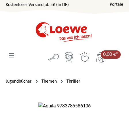
Portale
Kostenloser Versand ab 5€ (in DE)
Zum Hauptinhalt springen
0,00 €*
Jugendbücher
Themen
Thriller
Bildergalerie überspringen