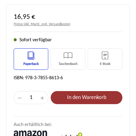
Regulärer Preis:
16,95 €
Preise inkl. MwSt. zzgl. Versandkosten
Sofort verfügbar
Paperback
Taschenbuch
E-Book
ISBN: 978-3-7855-8613-6
Produkt Anzahl: Gib den gewünschten Wert e
In den Warenkorb
Auch erhältlich bei: