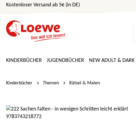
Kostenloser Versand ab 5€ (in DE)
m Hauptinhalt springen
Zur Suche springen
Zur Hauptnavigation springen
KINDERBÜCHER
JUGENDBÜCHER
NEW ADULT & DARK
Kinderbücher
Themen
Rätsel & Malen
Bildergalerie überspringen