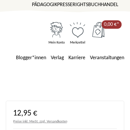
PÄDAGOGIK
PRESSE
RIGHTS
BUCHHANDEL
0,00 €*
Mein Konto
Merkzettel
Blogger*innen
Verlag
Karriere
Veranstaltungen
Regulärer Preis:
12,95 €
Preise inkl. MwSt. zzgl. Versandkosten