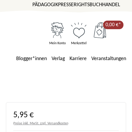
PÄDAGOGIK
PRESSE
RIGHTS
BUCHHANDEL
0,00 €*
Mein Konto
Merkzettel
Blogger*innen
Verlag
Karriere
Veranstaltungen
Regulärer Preis:
5,95 €
Preise inkl. MwSt. zzgl. Versandkosten