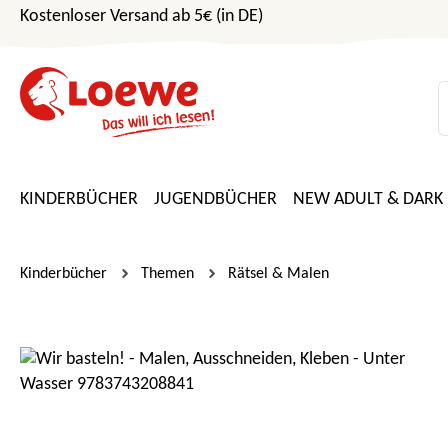
Kostenloser Versand ab 5€ (in DE)
m Hauptinhalt springen
Zur Suche springen
Zur Hauptnavigation springen
KINDERBÜCHER
JUGENDBÜCHER
NEW ADULT & DARK
Kinderbücher
Themen
Rätsel & Malen
Bildergalerie überspringen