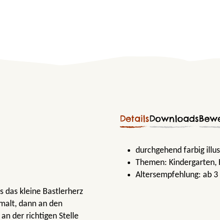
Details
Downloads
Bew
durchgehend farbig illu
Themen:
Kindergarten
,
Altersempfehlung:
ab 3
s das kleine Bastlerherz
malt, dann an den
n der richtigen Stelle