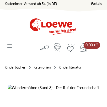
Portale
Kostenloser Versand ab 5€ (in DE)
Zum Hauptinhalt springen
0,00 €*
Kinderbücher
Kategorien
Kinderliteratur
Bildergalerie überspringen