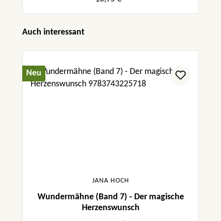
Produktgalerie überspringen
Auch interessant
Neu
JANA HOCH
Wundermähne (Band 7) - Der magische
Herzenswunsch