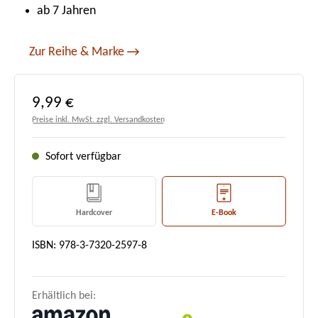
ab 7 Jahren
Zur Reihe & Marke
Regulärer Preis:
9,99 €
Preise inkl. MwSt. zzgl. Versandkosten
Sofort verfügbar
Hardcover
E-Book
ISBN: 978-3-7320-2597-8
Erhältlich bei: