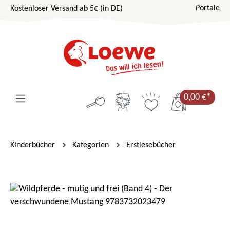
Portale
Kostenloser Versand ab 5€ (in DE)
Zum Hauptinhalt springen
0,00 €*
Kinderbücher
Kategorien
Erstlesebücher
Bildergalerie überspringen