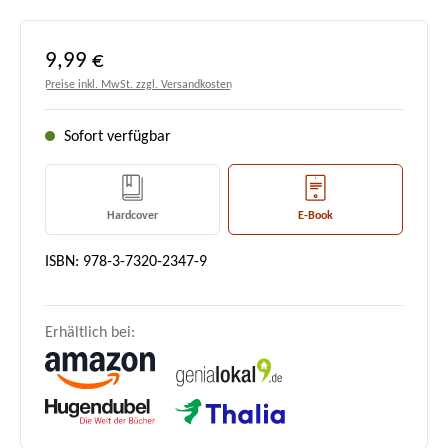
Regulärer Preis:
9,99 €
Preise inkl. MwSt. zzgl. Versandkosten
Sofort verfügbar
Hardcover
E-Book
ISBN: 978-3-7320-2347-9
Erhältlich bei: