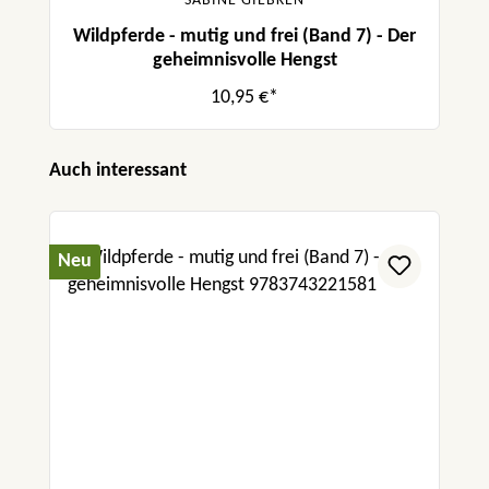
SABINE GIEBKEN
Wildpferde - mutig und frei (Band 7) - Der
geheimnisvolle Hengst
10,95 €*
Produktgalerie überspringen
Auch interessant
Neu