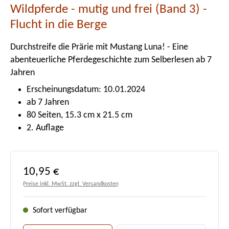
Wildpferde - mutig und frei (Band 3) -
Flucht in die Berge
Durchstreife die Prärie mit Mustang Luna! - Eine
abenteuerliche Pferdegeschichte zum Selberlesen ab 7
Jahren
Erscheinungsdatum: 10.01.2024
ab 7 Jahren
80 Seiten, 15.3 cm x 21.5 cm
2. Auflage
Regulärer Preis:
10,95 €
Preise inkl. MwSt. zzgl. Versandkosten
Sofort verfügbar