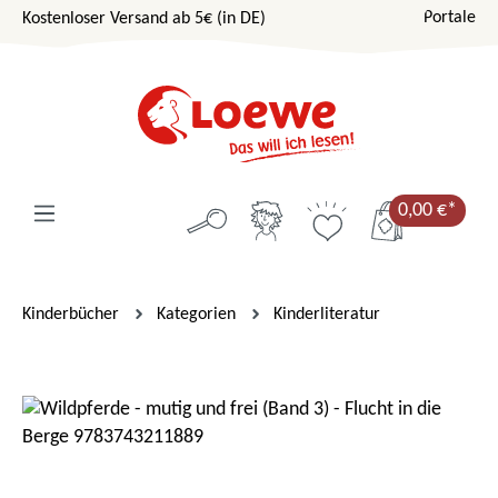
Portale
Kostenloser Versand ab 5€ (in DE)
Zum Hauptinhalt springen
0,00 €*
Kinderbücher
Kategorien
Kinderliteratur
Bildergalerie überspringen