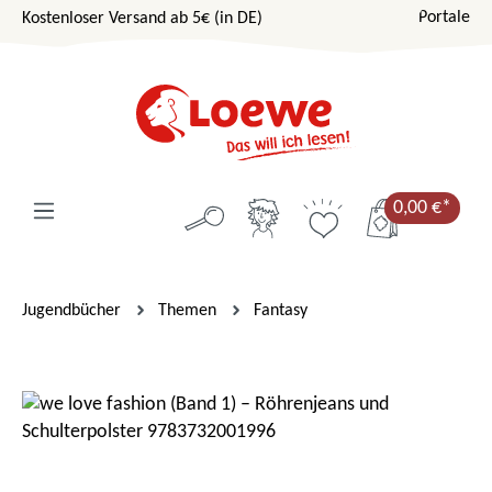
Portale
Kostenloser Versand ab 5€ (in DE)
Zum Hauptinhalt springen
0,00 €*
Jugendbücher
Themen
Fantasy
Bildergalerie überspringen