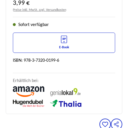
Regulärer Preis:
3,99 €
Preise inkl. MwSt. zzgl. Versandkosten
Sofort verfügbar
E-Book
ISBN: 978-3-7320-0199-6
Erhältlich bei: