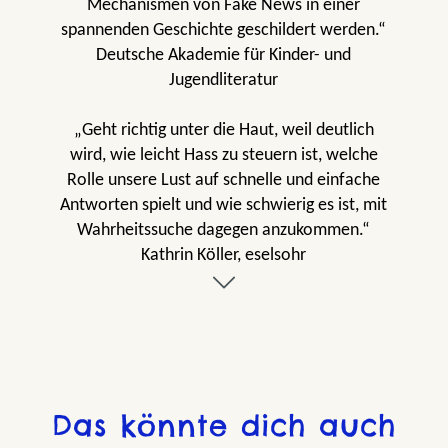
Mechanismen von Fake News in einer
spannenden Geschichte geschildert werden.“
Deutsche Akademie für Kinder- und
Jugendliteratur
„Geht richtig unter die Haut, weil deutlich
wird, wie leicht Hass zu steuern ist, welche
Rolle unsere Lust auf schnelle und einfache
Antworten spielt und wie schwierig es ist, mit
Wahrheitssuche dagegen anzukommen.“
Kathrin Köller, eselsohr
„In ‚Uncover. Die Trollfabrik‘ erzählt Manfred
Theisen mithilfe verschiedener
Erzählperspektiven eindrucksvoll, wie
politisches Kalkül, Hass im Netz und das
Verbreiten von Lügen, aber auch die
Das könnte dich auch
Veröffentlichung skandalöser Wahrheiten