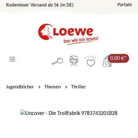
Portale
Kostenloser Versand ab 5€ (in DE)
Zum Hauptinhalt springen
0,00 €*
Jugendbücher
Themen
Thriller
Bildergalerie überspringen