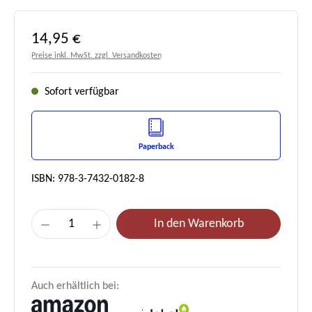
Regulärer Preis:
14,95 €
Preise inkl. MwSt. zzgl. Versandkosten
Sofort verfügbar
Paperback
ISBN: 978-3-7432-0182-8
Produkt Anzahl: Gib den gewünschten Wert e
In den Warenkorb
Auch erhältlich bei: