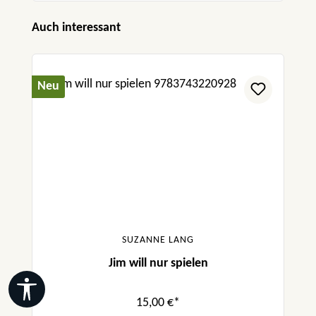
Produktgalerie überspringen
Auch interessant
Neu
SUZANNE LANG
Jim will nur spielen
Werkzeugleiste anzeigen
15,00 €*