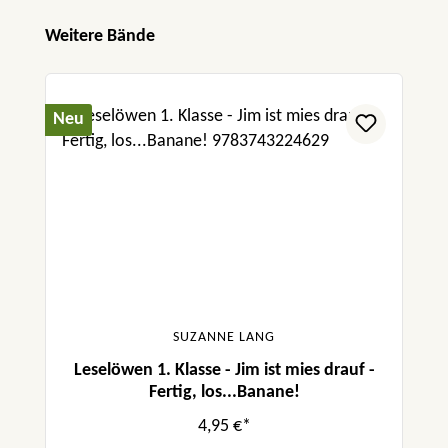
Produktgalerie überspringen
Weitere Bände
Neu
SUZANNE LANG
Leselöwen 1. Klasse - Jim ist mies drauf -
Fertig, los...Banane!
4,95 €*