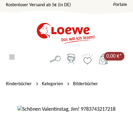
Portale
Kostenloser Versand ab 5€ (in DE)
Zum Hauptinhalt springen
0,00 €*
Kinderbücher
Kategorien
Bilderbücher
Bildergalerie überspringen