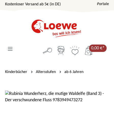
Portale
Kostenloser Versand ab 5€ (in DE)
Zum Hauptinhalt springen
0,00 €*
Kinderbücher
Altersstufen
ab 6 Jahren
Bildergalerie überspringen