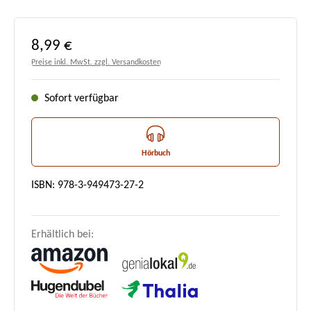
Regulärer Preis:
8,99 €
Preise inkl. MwSt. zzgl. Versandkosten
Sofort verfügbar
Hörbuch
ISBN: 978-3-949473-27-2
Erhältlich bei: